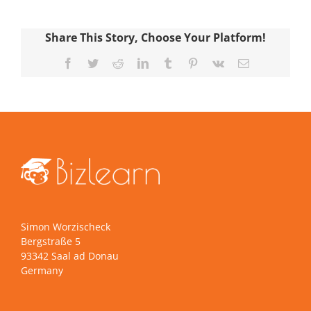
Share This Story, Choose Your Platform!
Facebook
Twitter
Reddit
LinkedIn
Tumblr
Pinterest
Vk
E-
Mail
Simon Worzischeck
Bergstraße 5
93342 Saal ad Donau
Germany